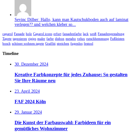
Sevinc Dilber: Hallo, kann man Kautschukboden auch auf laminat
verlegen?? und welchen kleber so...
caparol
Fassade
holz
Caparol icons
erfurt
fassadenfarbe
lack
weiß
Fassadengestaltung
Tapete
tapezieren
rigips
maler
farbe
disbon
metabo
velux
rutschhemmung
Fußleisten
bosch
schöner wohnen tapete
Graffiti
streichen
fugenlos
festool
Timeline
30. Dezember 2024
Kreative Farbkonzepte für jedes Zuhause: So gestalten
Sie Ihre Räume neu
23. April 2024
FAF 2024 Köln
29. Januar 2024
Die Kunst der Farbauswahl: Farbideen für ein
gemütliches Wohnzimmer