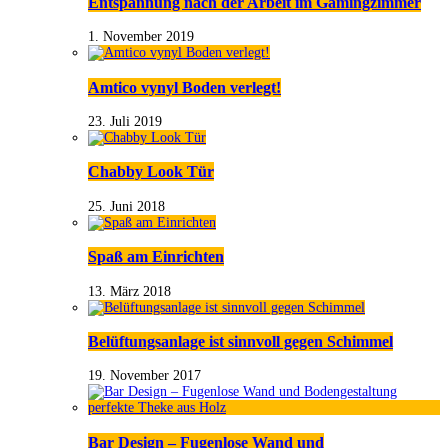
Entspannung nach der Arbeit im Gamingzimmer
1. November 2019
Amtico vynyl Boden verlegt!
23. Juli 2019
Chabby Look Tür
25. Juni 2018
Spaß am Einrichten
13. März 2018
Belüftungsanlage ist sinnvoll gegen Schimmel
19. November 2017
Bar Design – Fugenlose Wand und