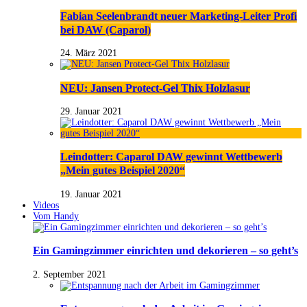
Fabian Seelenbrandt neuer Marketing-Leiter Profi
bei DAW (Caparol)
24. März 2021
NEU: Jansen Protect-Gel Thix Holzlasur
29. Januar 2021
Leindotter: Caparol DAW gewinnt Wettbewerb
„Mein gutes Beispiel 2020“
19. Januar 2021
Videos
Vom Handy
Ein Gamingzimmer einrichten und dekorieren – so geht’s
2. September 2021