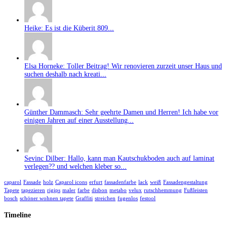
Heike: Es ist die Küberit 809...
Elsa Horneke: Toller Beitrag! Wir renovieren zurzeit unser Haus und
suchen deshalb nach kreati...
Günther Dammasch: Sehr geehrte Damen und Herren! Ich habe vor
einigen Jahren auf einer Ausstellung...
Sevinc Dilber: Hallo, kann man Kautschukboden auch auf laminat
verlegen?? und welchen kleber so...
caparol
Fassade
holz
Caparol icons
erfurt
fassadenfarbe
lack
weiß
Fassadengestaltung
Tapete
tapezieren
rigips
maler
farbe
disbon
metabo
velux
rutschhemmung
Fußleisten
bosch
schöner wohnen tapete
Graffiti
streichen
fugenlos
festool
Timeline