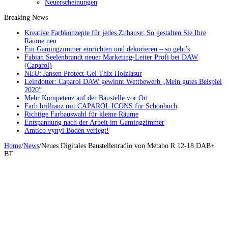
Neuerscheinungen
Breaking News
Kreative Farbkonzepte für jedes Zuhause: So gestalten Sie Ihre
Räume neu
Ein Gamingzimmer einrichten und dekorieren – so geht’s
Fabian Seelenbrandt neuer Marketing-Leiter Profi bei DAW
(Caparol)
NEU: Jansen Protect-Gel Thix Holzlasur
Leindotter: Caparol DAW gewinnt Wettbewerb „Mein gutes Beispiel
2020“
Mehr Kompetenz auf der Baustelle vor Ort.
Farb brillianz mit CAPAROL ICONS für Schönbuch
Richtige Farbauswahl für kleine Räume
Entspannung nach der Arbeit im Gamingzimmer
Amtico vynyl Boden verlegt!
Home
/
News
/
Neues Digitales Baustellenradio von Metabo R 12-18 DAB+
BT