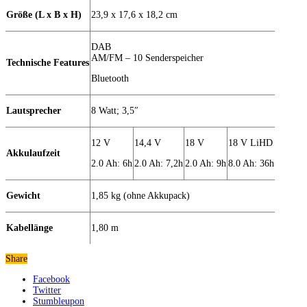
Größe (L x B x H)
23,9 x 17,6 x 18,2 cm
DAB
AM/FM – 10 Senderspeicher
Technische Features
Bluetooth
Lautsprecher
8 Watt; 3,5″
12 V
14,4 V
18 V
18 V LiHD
Akkulaufzeit
2.0 Ah: 6h
2.0 Ah: 7,2h
2.0 Ah: 9h
8.0 Ah: 36h
Gewicht
1,85 kg (ohne Akkupack)
Kabellänge
1,80 m
Share
Facebook
Twitter
Stumbleupon