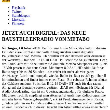
Share
Facebook
Twitter
Stumbleupon
LinkedIn
Pinterest
JETZT AUCH DIGITAL: DAS NEUE
BAUSTELLENRADIO VON METABO
Nürtingen, Oktober 2018:
Der Ton macht die Musik, das heißt in diesem
Fall: der klare Empfang und volle Klang aus dem neuen digitalen
Baustellenradio von Metabo. Ob draußen auf der Baustelle oder drinnen in
der Werkstatt – mit dem R 12-18 DAB+ BT spielt die Musik überall. Denn
das Radio läuft mit Kabel und mit Akku; alle Metabo Akkupacks von 12 bis
18 Volt passen in das neue Gerät. Mit einem 8.0 Ah LiHD-Akku läuft das
Radio sogar bis zu 36 Stunden – das reicht für mehr als vier ganze
Arbeitstage. Leicht und kompakt wie das Radio ist, lässt es sich gut überall
hin mitnehmen und findet immer einen Platz. Ein robuster Rahmen schützt
das Gehäuse rundum. So ist das R 12-18 DAB+ BT auch für den rauen
Alltag auf der Baustelle bestens gerüstet. „DAB steht übrigens für Digital
Audio Broadcasting, das ist ein Übertragungsstandard für digitales Radio.
Mit dieser Technik empfängt man störungsfrei unzählige Radioprogramme
mit sehr hoher Wiedergabequalität“, erklärt Produktmanager Jens Förster.
„Radios gehören zur Grundausstattung vieler Handwerker und wir wollen
unseren Kunden auch in dieser Hinsicht den Arbeitsalltag etwas erleichtern.“