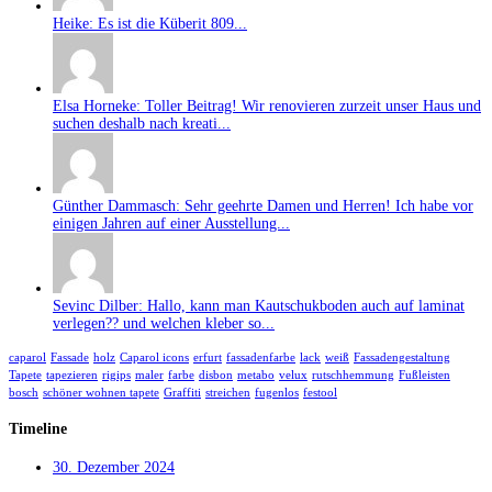
Heike: Es ist die Küberit 809...
Elsa Horneke: Toller Beitrag! Wir renovieren zurzeit unser Haus und
suchen deshalb nach kreati...
Günther Dammasch: Sehr geehrte Damen und Herren! Ich habe vor
einigen Jahren auf einer Ausstellung...
Sevinc Dilber: Hallo, kann man Kautschukboden auch auf laminat
verlegen?? und welchen kleber so...
caparol
Fassade
holz
Caparol icons
erfurt
fassadenfarbe
lack
weiß
Fassadengestaltung
Tapete
tapezieren
rigips
maler
farbe
disbon
metabo
velux
rutschhemmung
Fußleisten
bosch
schöner wohnen tapete
Graffiti
streichen
fugenlos
festool
Timeline
30. Dezember 2024