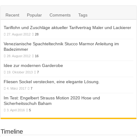
Recent
Popular
Comments
Tags
Tariflohn und Zuschläge aktueller Tarifvertrag Maler und Lackierer
27. August 2012
28
Venezianische Spachteltechnik Stucco Marmor Anleitung im
Badezimmer
28. August 2012
16
Idee zur modernen Garderobe
19. Oktober 2013
7
Fliesen Sockel verstecken, eine elegante Lösung.
4. März 2017
7
Im Test: Engelbert Strauss Motion 2020 Hose und
Sicherheitsschuh Baham
3. April 2016
5
Timeline