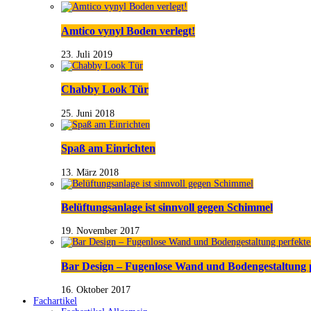
Amtico vynyl Boden verlegt!
23. Juli 2019
Chabby Look Tür
25. Juni 2018
Spaß am Einrichten
13. März 2018
Belüftungsanlage ist sinnvoll gegen Schimmel
19. November 2017
Bar Design – Fugenlose Wand und Bodengestaltung 
16. Oktober 2017
Fachartikel