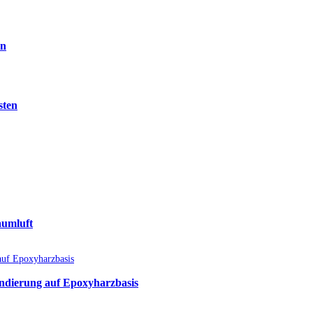
en
sten
aumluft
undierung auf Epoxyharzbasis