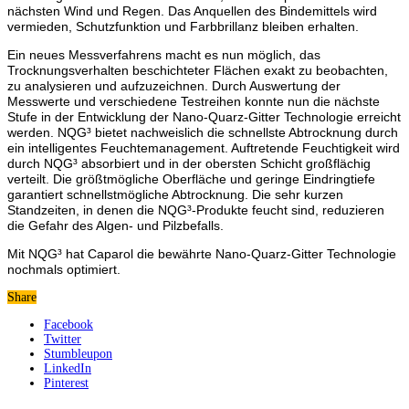
nächsten Wind und Regen. Das Anquellen des Bindemittels wird
vermieden, Schutzfunktion und Farbbrillanz bleiben erhalten.
Ein neues Messverfahrens macht es nun möglich, das
Trocknungsverhalten beschichteter Flächen exakt zu beobachten,
zu analysieren und aufzuzeichnen. Durch Auswertung der
Messwerte und verschiedene Testreihen konnte nun die nächste
Stufe in der Entwicklung der Nano-Quarz-Gitter Technologie erreicht
werden. NQG³ bietet nachweislich die schnellste Abtrocknung durch
ein intelligentes Feuchtemanagement. Auftretende Feuchtigkeit wird
durch NQG³ absorbiert und in der obersten Schicht großflächig
verteilt. Die größtmögliche Oberfläche und geringe Eindringtiefe
garantiert schnellstmögliche Abtrocknung. Die sehr kurzen
Standzeiten, in denen die NQG³-Produkte feucht sind, reduzieren
die Gefahr des Algen- und Pilzbefalls.
Mit NQG³ hat Caparol die bewährte Nano-Quarz-Gitter Technologie
nochmals optimiert.
Share
Facebook
Twitter
Stumbleupon
LinkedIn
Pinterest