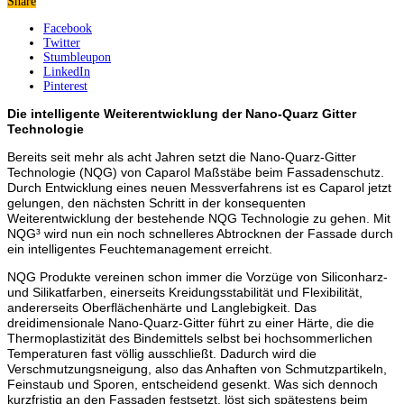
Share
Facebook
Twitter
Stumbleupon
LinkedIn
Pinterest
Die intelligente Weiterentwicklung der Nano-Quarz Gitter
Technologie
Bereits seit mehr als acht Jahren setzt die Nano-Quarz-Gitter
Technologie (NQG) von Caparol Maßstäbe beim Fassadenschutz.
Durch Entwicklung eines neuen Messverfahrens ist es Caparol jetzt
gelungen, den nächsten Schritt in der konsequenten
Weiterentwicklung der bestehende NQG Technologie zu gehen. Mit
NQG³ wird nun ein noch schnelleres Abtrocknen der Fassade durch
ein intelligentes Feuchtemanagement erreicht.
NQG Produkte vereinen schon immer die Vorzüge von Siliconharz-
und Silikatfarben, einerseits Kreidungsstabilität und Flexibilität,
andererseits Oberflächenhärte und Langlebigkeit. Das
dreidimensionale Nano-Quarz-Gitter führt zu einer Härte, die die
Thermoplastizität des Bindemittels selbst bei hochsommerlichen
Temperaturen fast völlig ausschließt. Dadurch wird die
Verschmutzungsneigung, also das Anhaften von Schmutzpartikeln,
Feinstaub und Sporen, entscheidend gesenkt. Was sich dennoch
kurzfristig an den Fassaden festsetzt, löst sich spätestens beim