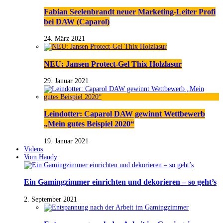
Fabian Seelenbrandt neuer Marketing-Leiter Profi
bei DAW (Caparol)
24. März 2021
NEU: Jansen Protect-Gel Thix Holzlasur
29. Januar 2021
Leindotter: Caparol DAW gewinnt Wettbewerb
„Mein gutes Beispiel 2020“
19. Januar 2021
Videos
Vom Handy
Ein Gamingzimmer einrichten und dekorieren – so geht’s
2. September 2021