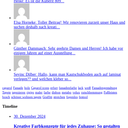
Heike: Es ist die Küberit 809...
Elsa Horneke: Toller Beitrag! Wir renovieren zurzeit unser Haus und
suchen deshalb nach kreati...
Günther Dammasch: Sehr geehrte Damen und Herren! Ich habe vor
einigen Jahren auf einer Ausstellung...
Sevinc Dilber: Hallo, kann man Kautschukboden auch auf laminat
verlegen?? und welchen kleber so...
caparol
Fassade
holz
Caparol icons
erfurt
fassadenfarbe
lack
weiß
Fassadengestaltung
Tapete
tapezieren
rigips
maler
farbe
disbon
metabo
velux
rutschhemmung
Fußleisten
bosch
schöner wohnen tapete
Graffiti
streichen
fugenlos
festool
Timeline
30. Dezember 2024
Kreative Farbkonzepte für jedes Zuhause: So gestalten