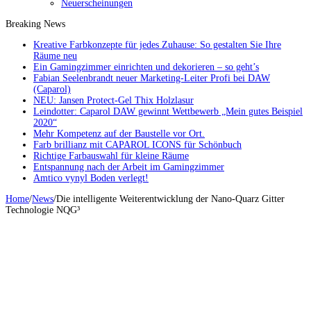
Neuerscheinungen
Breaking News
Kreative Farbkonzepte für jedes Zuhause: So gestalten Sie Ihre
Räume neu
Ein Gamingzimmer einrichten und dekorieren – so geht’s
Fabian Seelenbrandt neuer Marketing-Leiter Profi bei DAW
(Caparol)
NEU: Jansen Protect-Gel Thix Holzlasur
Leindotter: Caparol DAW gewinnt Wettbewerb „Mein gutes Beispiel
2020“
Mehr Kompetenz auf der Baustelle vor Ort.
Farb brillianz mit CAPAROL ICONS für Schönbuch
Richtige Farbauswahl für kleine Räume
Entspannung nach der Arbeit im Gamingzimmer
Amtico vynyl Boden verlegt!
Home
/
News
/
Die intelligente Weiterentwicklung der Nano-Quarz Gitter
Technologie NQG³