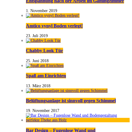
Entspannung nach der Arbeit im Gamingzimmer
1. November 2019
Amtico vynyl Boden verlegt!
23. Juli 2019
Chabby Look Tür
25. Juni 2018
Spaß am Einrichten
13. März 2018
Belüftungsanlage ist sinnvoll gegen Schimmel
19. November 2017
Bar Design – Fugenlose Wand und