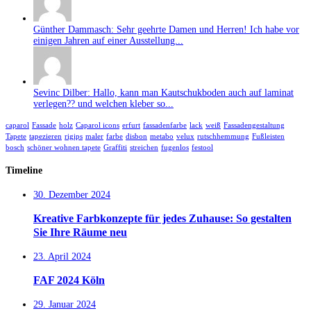
Günther Dammasch: Sehr geehrte Damen und Herren! Ich habe vor
einigen Jahren auf einer Ausstellung...
Sevinc Dilber: Hallo, kann man Kautschukboden auch auf laminat
verlegen?? und welchen kleber so...
caparol
Fassade
holz
Caparol icons
erfurt
fassadenfarbe
lack
weiß
Fassadengestaltung
Tapete
tapezieren
rigips
maler
farbe
disbon
metabo
velux
rutschhemmung
Fußleisten
bosch
schöner wohnen tapete
Graffiti
streichen
fugenlos
festool
Timeline
30. Dezember 2024
Kreative Farbkonzepte für jedes Zuhause: So gestalten
Sie Ihre Räume neu
23. April 2024
FAF 2024 Köln
29. Januar 2024