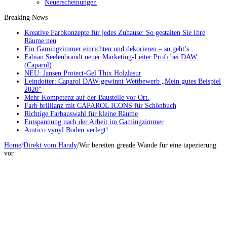
Neuerscheinungen
Breaking News
Kreative Farbkonzepte für jedes Zuhause: So gestalten Sie Ihre
Räume neu
Ein Gamingzimmer einrichten und dekorieren – so geht’s
Fabian Seelenbrandt neuer Marketing-Leiter Profi bei DAW
(Caparol)
NEU: Jansen Protect-Gel Thix Holzlasur
Leindotter: Caparol DAW gewinnt Wettbewerb „Mein gutes Beispiel
2020“
Mehr Kompetenz auf der Baustelle vor Ort.
Farb brillianz mit CAPAROL ICONS für Schönbuch
Richtige Farbauswahl für kleine Räume
Entspannung nach der Arbeit im Gamingzimmer
Amtico vynyl Boden verlegt!
Home
/
Direkt vom Handy
/
Wir bereiten greade Wände für eine tapezierung
vor