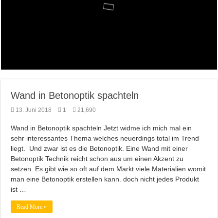
Farb brillianz mit CAPAROL ICONS für Schönbuch
Richtige Farbauswahl für kleine Räume
Entspannung nach der Arbeit im Gamingzimmer
Amtico vynyl Boden verlegt!
Wand in Betonoptik spachteln
13. Juni 2018
1
21,690
Wand in Betonoptik spachteln Jetzt widme ich mich mal ein
sehr interessantes Thema welches neuerdings total im Trend
liegt. Und zwar ist es die Betonoptik. Eine Wand mit einer
Betonoptik Technik reicht schon aus um einen Akzent zu
setzen. Es gibt wie so oft auf dem Markt viele Materialien womit
man eine Betonoptik erstellen kann. doch nicht jedes Produkt
ist …
Read More »