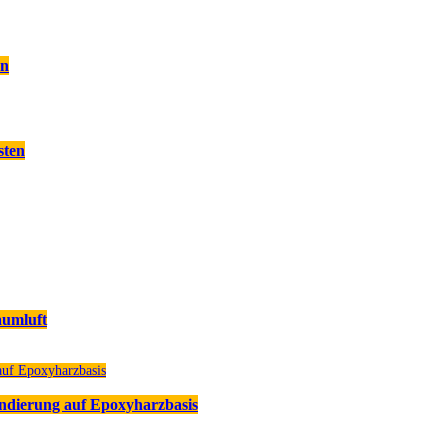
en
sten
aumluft
undierung auf Epoxyharzbasis