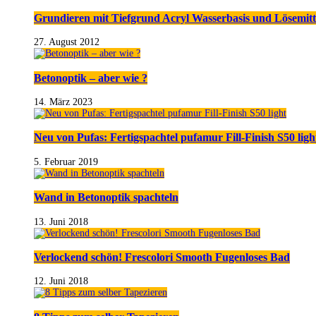
Grundieren mit Tiefgrund Acryl Wasserbasis und Lösemitt
27. August 2012
Betonoptik – aber wie ?
14. März 2023
Neu von Pufas: Fertigspachtel pufamur Fill-Finish S50 ligh
5. Februar 2019
Wand in Betonoptik spachteln
13. Juni 2018
Verlockend schön! Frescolori Smooth Fugenloses Bad
12. Juni 2018