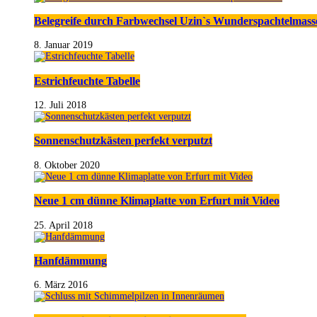
Belegreife durch Farbwechsel Uzin`s Wunderspachtelmass
8. Januar 2019
Estrichfeuchte Tabelle
12. Juli 2018
Sonnenschutzkästen perfekt verputzt
8. Oktober 2020
Neue 1 cm dünne Klimaplatte von Erfurt mit Video
25. April 2018
Hanfdämmung
6. März 2016