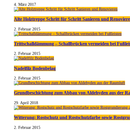
4. März 2017
Alte Holztreppe Schritt für Schritt Sanieren und Renovier
2. Februar 2015
Trittschalldämmung – Schallbrücken vermeiden bei Fußlei
2. Februar 2015
Nadelfilz Bodenbelag
2. Februar 2015
Grundbeschichtung zum Abbau von Aldehyden aus der R
29. April 2018
Witterung: Rostschutz und Rostschutzfarbe sowie Rostgr
2. Februar 2015