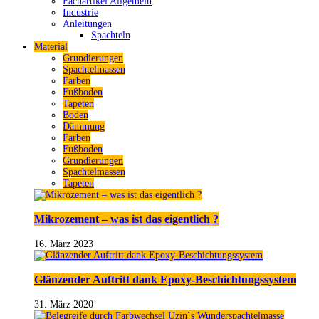
Fachartikel Allgemein
Industrie
Anleitungen
Spachteln
Material
Grundierungen
Spachtelmassen
Farben
Fußboden
Tapeten
Boden
Dämmung
Farben
Fußboden
Grundierungen
Spachtelmassen
Tapeten
Mikrozement – was ist das eigentlich ?
16. März 2023
Glänzender Auftritt dank Epoxy-Beschichtungssystem
31. März 2020