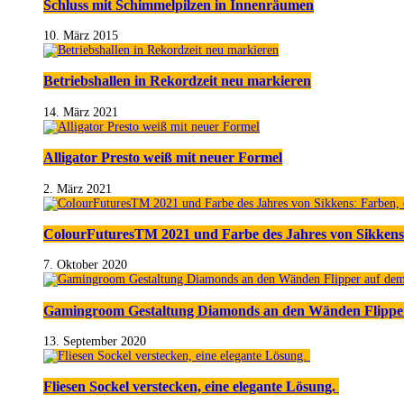
Schluss mit Schimmelpilzen in Innenräumen
10. März 2015
Betriebshallen in Rekordzeit neu markieren
14. März 2021
Alligator Presto weiß mit neuer Formel
2. März 2021
ColourFuturesTM 2021 und Farbe des Jahres von Sikkens
7. Oktober 2020
Gamingroom Gestaltung Diamonds an den Wänden Flippe
13. September 2020
Fliesen Sockel verstecken, eine elegante Lösung.