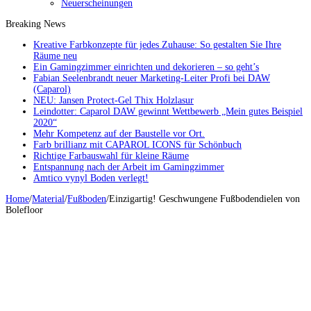
Neuerscheinungen
Breaking News
Kreative Farbkonzepte für jedes Zuhause: So gestalten Sie Ihre
Räume neu
Ein Gamingzimmer einrichten und dekorieren – so geht’s
Fabian Seelenbrandt neuer Marketing-Leiter Profi bei DAW
(Caparol)
NEU: Jansen Protect-Gel Thix Holzlasur
Leindotter: Caparol DAW gewinnt Wettbewerb „Mein gutes Beispiel
2020“
Mehr Kompetenz auf der Baustelle vor Ort.
Farb brillianz mit CAPAROL ICONS für Schönbuch
Richtige Farbauswahl für kleine Räume
Entspannung nach der Arbeit im Gamingzimmer
Amtico vynyl Boden verlegt!
Home
/
Material
/
Fußboden
/
Einzigartig! Geschwungene Fußbodendielen von
Bolefloor