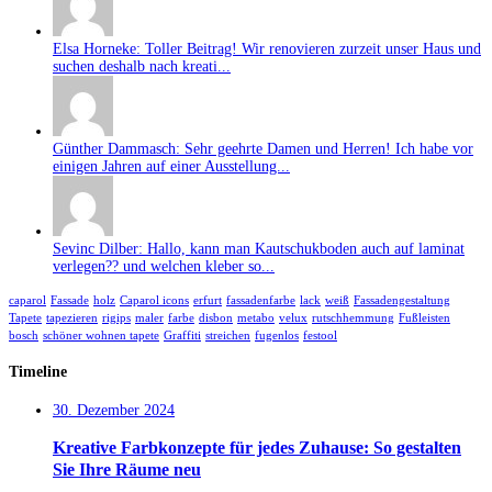
Elsa Horneke: Toller Beitrag! Wir renovieren zurzeit unser Haus und
suchen deshalb nach kreati...
Günther Dammasch: Sehr geehrte Damen und Herren! Ich habe vor
einigen Jahren auf einer Ausstellung...
Sevinc Dilber: Hallo, kann man Kautschukboden auch auf laminat
verlegen?? und welchen kleber so...
caparol
Fassade
holz
Caparol icons
erfurt
fassadenfarbe
lack
weiß
Fassadengestaltung
Tapete
tapezieren
rigips
maler
farbe
disbon
metabo
velux
rutschhemmung
Fußleisten
bosch
schöner wohnen tapete
Graffiti
streichen
fugenlos
festool
Timeline
30. Dezember 2024
Kreative Farbkonzepte für jedes Zuhause: So gestalten
Sie Ihre Räume neu