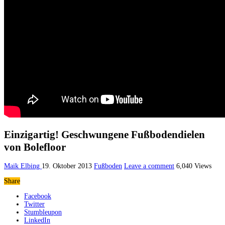
Einzigartig! Geschwungene Fußbodendielen
von Bolefloor
Maik Elbing
19. Oktober 2013
Fußboden
Leave a comment
6,040 Views
Share
Facebook
Twitter
Stumbleupon
LinkedIn