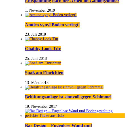
Entspannung nach der Arbeit im Gamingzimmer
1. November 2019
Amtico vynyl Boden verlegt!
23. Juli 2019
Chabby Look Tür
25. Juni 2018
Spaß am Einrichten
13. März 2018
Belüftungsanlage ist sinnvoll gegen Schimmel
19. November 2017
Bar Design – Fugenlose Wand und