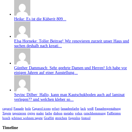
Heike: Es ist die Küberit 809...
Elsa Horneke: Toller Beitrag! Wir renovieren zurzeit unser Haus und
suchen deshalb nach kreati...
Günther Dammasch: Sehr geehrte Damen und Herren! Ich habe vor
einigen Jahren auf einer Ausstellung...
Sevinc Dilber: Hallo, kann man Kautschukboden auch auf laminat
verlegen?? und welchen kleber so...
caparol
Fassade
holz
Caparol icons
erfurt
fassadenfarbe
lack
weiß
Fassadengestaltung
Tapete
tapezieren
rigips
maler
farbe
disbon
metabo
velux
rutschhemmung
Fußleisten
bosch
schöner wohnen tapete
Graffiti
streichen
fugenlos
festool
Timeline