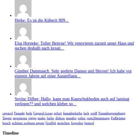
Heike: Es ist die Küberit 809...
Elsa Horneke: Toller Beitrag! Wir renovieren zurzeit unser Haus und
suchen deshalb nach kreati...
Günther Dammasch: Sehr geehrte Damen und Herren! Ich habe vor
einigen Jahren auf einer Ausstellung...
Sevinc Dilber: Hallo, kann man Kautschukboden auch auf laminat
verlegen?? und welchen kleber so...
caparol
Fassade
holz
Caparol icons
erfurt
fassadenfarbe
lack
weiß
Fassadengestaltung
Tapete
tapezieren
rigips
maler
farbe
disbon
metabo
velux
rutschhemmung
Fußleisten
bosch
schöner wohnen tapete
Graffiti
streichen
fugenlos
festool
Timeline