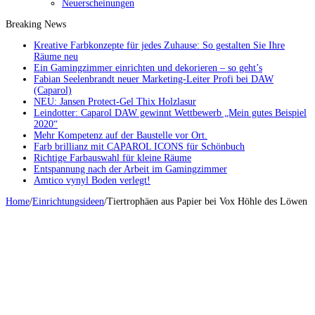
Neuerscheinungen
Breaking News
Kreative Farbkonzepte für jedes Zuhause: So gestalten Sie Ihre
Räume neu
Ein Gamingzimmer einrichten und dekorieren – so geht’s
Fabian Seelenbrandt neuer Marketing-Leiter Profi bei DAW
(Caparol)
NEU: Jansen Protect-Gel Thix Holzlasur
Leindotter: Caparol DAW gewinnt Wettbewerb „Mein gutes Beispiel
2020“
Mehr Kompetenz auf der Baustelle vor Ort.
Farb brillianz mit CAPAROL ICONS für Schönbuch
Richtige Farbauswahl für kleine Räume
Entspannung nach der Arbeit im Gamingzimmer
Amtico vynyl Boden verlegt!
Home
/
Einrichtungsideen
/
Tiertrophäen aus Papier bei Vox Höhle des Löwen