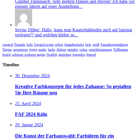
Günther Dammasch: Sehr geehrte Damen und Herren! Ich habe vor
einigen Jahren auf einer Ausstellung...
Sevinc Dilber: Hallo, kann man Kautschukboden auch auf laminat
verlegen?? und welchen kleber so...
caparol
Fassade
holz
Caparol icons
erfurt
fassadenfarbe
lack
weiß
Fassadengestaltung
Tapete
tapezieren
rigips
maler
farbe
disbon
metabo
velux
rutschhemmung
Fußleisten
bosch
schöner wohnen tapete
Graffiti
streichen
fugenlos
festool
Timeline
30. Dezember 2024
Kreative Farbkonzepte für jedes Zuhause: So gestalten
Sie Ihre Räume neu
23. April 2024
FAF 2024 Köln
29. Januar 2024
Die Kunst der Farbauswahl: Farbideen für ein