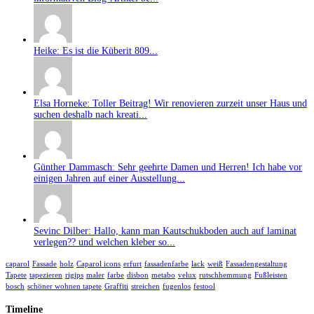
Heike: Es ist die Küberit 809...
Elsa Horneke: Toller Beitrag! Wir renovieren zurzeit unser Haus und
suchen deshalb nach kreati...
Günther Dammasch: Sehr geehrte Damen und Herren! Ich habe vor
einigen Jahren auf einer Ausstellung...
Sevinc Dilber: Hallo, kann man Kautschukboden auch auf laminat
verlegen?? und welchen kleber so...
caparol
Fassade
holz
Caparol icons
erfurt
fassadenfarbe
lack
weiß
Fassadengestaltung
Tapete
tapezieren
rigips
maler
farbe
disbon
metabo
velux
rutschhemmung
Fußleisten
bosch
schöner wohnen tapete
Graffiti
streichen
fugenlos
festool
Timeline