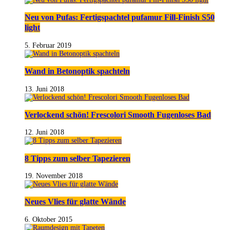
Neu von Pufas: Fertigspachtel pufamur Fill-Finish S50
light
5. Februar 2019
Wand in Betonoptik spachteln
13. Juni 2018
Verlockend schön! Frescolori Smooth Fugenloses Bad
12. Juni 2018
8 Tipps zum selber Tapezieren
19. November 2018
Neues Vlies für glatte Wände
6. Oktober 2015