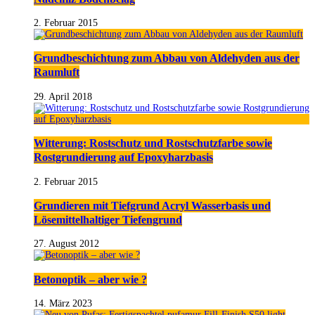
2. Februar 2015
Grundbeschichtung zum Abbau von Aldehyden aus der
Raumluft
29. April 2018
Witterung: Rostschutz und Rostschutzfarbe sowie
Rostgrundierung auf Epoxyharzbasis
2. Februar 2015
Grundieren mit Tiefgrund Acryl Wasserbasis und
Lösemittelhaltiger Tiefengrund
27. August 2012
Betonoptik – aber wie ?
14. März 2023