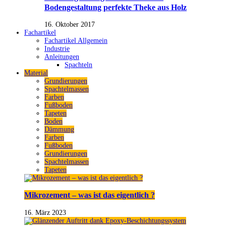
Bodengestaltung perfekte Theke aus Holz
16. Oktober 2017
Fachartikel
Fachartikel Allgemein
Industrie
Anleitungen
Spachteln
Material
Grundierungen
Spachtelmassen
Farben
Fußboden
Tapeten
Boden
Dämmung
Farben
Fußboden
Grundierungen
Spachtelmassen
Tapeten
Mikrozement – was ist das eigentlich ?
16. März 2023