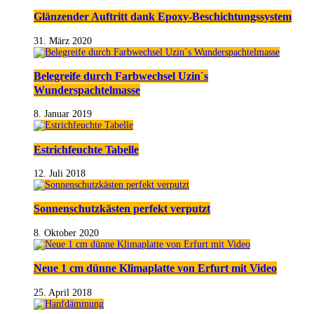
Glänzender Auftritt dank Epoxy-Beschichtungssystem
31. März 2020
Belegreife durch Farbwechsel Uzin`s
Wunderspachtelmasse
8. Januar 2019
Estrichfeuchte Tabelle
12. Juli 2018
Sonnenschutzkästen perfekt verputzt
8. Oktober 2020
Neue 1 cm dünne Klimaplatte von Erfurt mit Video
25. April 2018