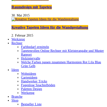
Raumdesign mit Tapeten
30. Mai 2015
Kreative Tapeten Ideen für die Wandgestaltung
2. Februar 2015
Werkzeug
Rechner
Farbbedarf ermitteln
Tapetenrollen Online Rechner mit Kleisterangabe und Muster
Rapport
Holzintervalle
Welche Farben passen zusammen Harmonien Rot Lila Blau
Grün Gelb
Ideen
Wohnideen
Gartenideen
Handwerker Tricks
Fugenlose Spachtelböden
Paletten Design
Werkzeug
Branche
Shop
Bestseller Liste