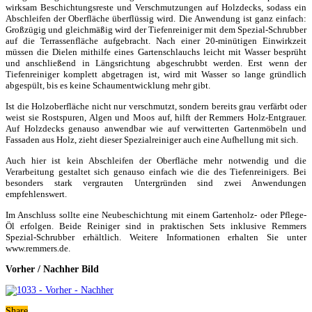
wirksam Beschichtungsreste und Verschmutzungen auf Holzdecks, sodass ein
Abschleifen der Oberfläche überflüssig wird. Die Anwendung ist ganz einfach:
Großzügig und gleichmäßig wird der Tiefenreiniger mit dem Spezial-Schrubber
auf die Terrassenfläche aufgebracht. Nach einer 20-minütigen Einwirkzeit
müssen die Dielen mithilfe eines Gartenschlauchs leicht mit Wasser besprüht
und anschließend in Längsrichtung abgeschrubbt werden. Erst wenn der
Tiefenreiniger komplett abgetragen ist, wird mit Wasser so lange gründlich
abgespült, bis es keine Schaumentwicklung mehr gibt.
Ist die Holzoberfläche nicht nur verschmutzt, sondern bereits grau verfärbt oder
weist sie Rostspuren, Algen und Moos auf, hilft der Remmers Holz-Entgrauer.
Auf Holzdecks genauso anwendbar wie auf verwitterten Gartenmöbeln und
Fassaden aus Holz, zieht dieser Spezialreiniger auch eine Aufhellung mit sich.
Auch hier ist kein Abschleifen der Oberfläche mehr notwendig und die
Verarbeitung gestaltet sich genauso einfach wie die des Tiefenreinigers. Bei
besonders stark vergrauten Untergründen sind zwei Anwendungen
empfehlenswert.
Im Anschluss sollte eine Neubeschichtung mit einem Gartenholz- oder Pflege-
Öl erfolgen. Beide Reiniger sind in praktischen Sets inklusive Remmers
Spezial-Schrubber erhältlich. Weitere Informationen erhalten Sie unter
www.remmers.de.
Vorher / Nachher Bild
Share