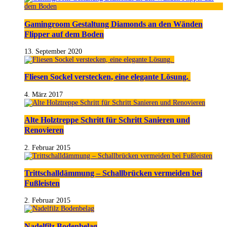
Gamingroom Gestaltung Diamonds an den Wänden
Flipper auf dem Boden
13. September 2020
Fliesen Sockel verstecken, eine elegante Lösung.
4. März 2017
Alte Holztreppe Schritt für Schritt Sanieren und
Renovieren
2. Februar 2015
Trittschalldämmung – Schallbrücken vermeiden bei
Fußleisten
2. Februar 2015
Nadelfilz Bodenbelag