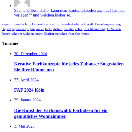
Sevinc Dilber: Hallo, kann man Kautschukboden auch auf laminat
verlegen?? und welchen kleber so...
caparol
Fassade
holz
Caparol icons
erfurt
fassadenfarbe
lack
weiß
Fassadengestaltung
Tapete
tapezieren
rigips
maler
farbe
disbon
metabo
velux
rutschhemmung
Fußleisten
bosch
schöner wohnen tapete
Graffiti
streichen
fugenlos
festool
Timeline
30. Dezember 2024
Kreative Farbkonzepte für jedes Zuhause: So gestalten
Sie Ihre Räume neu
23. April 2024
FAF 2024 Köln
29. Januar 2024
Die Kunst der Farbauswahl: Farbideen für ein
gemütliches Wohnzimmer
3. Mai 2023