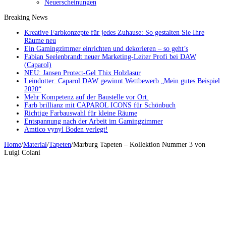
Neuerscheinungen
Breaking News
Kreative Farbkonzepte für jedes Zuhause: So gestalten Sie Ihre
Räume neu
Ein Gamingzimmer einrichten und dekorieren – so geht’s
Fabian Seelenbrandt neuer Marketing-Leiter Profi bei DAW
(Caparol)
NEU: Jansen Protect-Gel Thix Holzlasur
Leindotter: Caparol DAW gewinnt Wettbewerb „Mein gutes Beispiel
2020“
Mehr Kompetenz auf der Baustelle vor Ort.
Farb brillianz mit CAPAROL ICONS für Schönbuch
Richtige Farbauswahl für kleine Räume
Entspannung nach der Arbeit im Gamingzimmer
Amtico vynyl Boden verlegt!
Home
/
Material
/
Tapeten
/
Marburg Tapeten – Kollektion Nummer 3 von
Luigi Colani