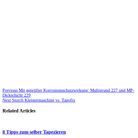
Previous
Mit geprüfter Korrosionsschutzwirkung: Multigrund 227 und MP-
Dickschicht 229
Next
Storch Kleistermaschine vs. Tapofix
Related Articles
8 Tipps zum selber Tapezieren