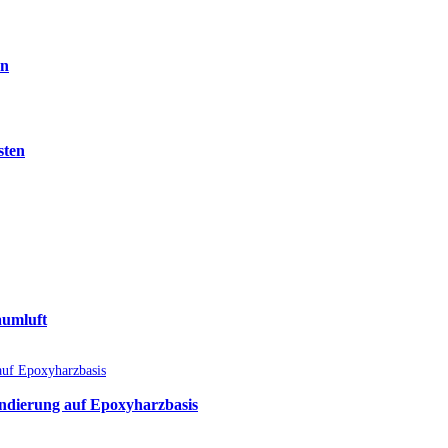
en
sten
aumluft
undierung auf Epoxyharzbasis