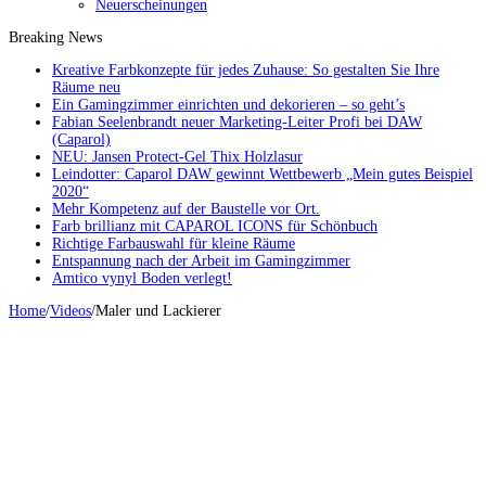
Neuerscheinungen
Breaking News
Kreative Farbkonzepte für jedes Zuhause: So gestalten Sie Ihre
Räume neu
Ein Gamingzimmer einrichten und dekorieren – so geht’s
Fabian Seelenbrandt neuer Marketing-Leiter Profi bei DAW
(Caparol)
NEU: Jansen Protect-Gel Thix Holzlasur
Leindotter: Caparol DAW gewinnt Wettbewerb „Mein gutes Beispiel
2020“
Mehr Kompetenz auf der Baustelle vor Ort.
Farb brillianz mit CAPAROL ICONS für Schönbuch
Richtige Farbauswahl für kleine Räume
Entspannung nach der Arbeit im Gamingzimmer
Amtico vynyl Boden verlegt!
Home
/
Videos
/
Maler und Lackierer