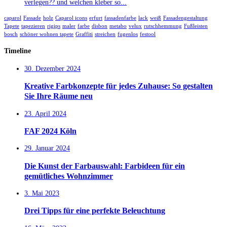
verlegen?? und welchen kleber so...
caparol
Fassade
holz
Caparol icons
erfurt
fassadenfarbe
lack
weiß
Fassadengestaltung
Tapete
tapezieren
rigips
maler
farbe
disbon
metabo
velux
rutschhemmung
Fußleisten
bosch
schöner wohnen tapete
Graffiti
streichen
fugenlos
festool
Timeline
30. Dezember 2024
Kreative Farbkonzepte für jedes Zuhause: So gestalten
Sie Ihre Räume neu
23. April 2024
FAF 2024 Köln
29. Januar 2024
Die Kunst der Farbauswahl: Farbideen für ein
gemütliches Wohnzimmer
3. Mai 2023
Drei Tipps für eine perfekte Beleuchtung