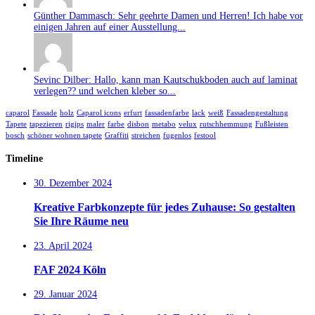
Günther Dammasch: Sehr geehrte Damen und Herren! Ich habe vor
einigen Jahren auf einer Ausstellung...
Sevinc Dilber: Hallo, kann man Kautschukboden auch auf laminat
verlegen?? und welchen kleber so...
caparol
Fassade
holz
Caparol icons
erfurt
fassadenfarbe
lack
weiß
Fassadengestaltung
Tapete
tapezieren
rigips
maler
farbe
disbon
metabo
velux
rutschhemmung
Fußleisten
bosch
schöner wohnen tapete
Graffiti
streichen
fugenlos
festool
Timeline
30. Dezember 2024
Kreative Farbkonzepte für jedes Zuhause: So gestalten
Sie Ihre Räume neu
23. April 2024
FAF 2024 Köln
29. Januar 2024