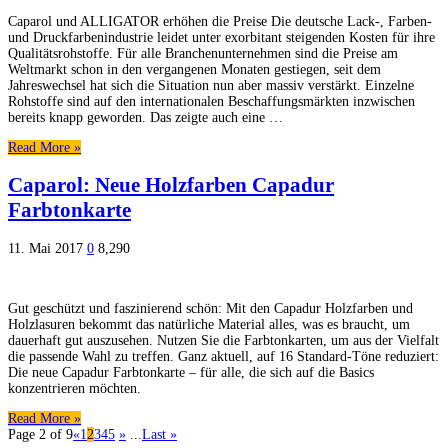
Caparol und ALLIGATOR erhöhen die Preise Die deutsche Lack-, Farben-
und Druckfarbenindustrie leidet unter exorbitant steigenden Kosten für ihre
Qualitätsrohstoffe. Für alle Branchenunternehmen sind die Preise am
Weltmarkt schon in den vergangenen Monaten gestiegen, seit dem
Jahreswechsel hat sich die Situation nun aber massiv verstärkt. Einzelne
Rohstoffe sind auf den internationalen Beschaffungsmärkten inzwischen
bereits knapp geworden. Das zeigte auch eine …
Read More »
Caparol: Neue Holzfarben Capadur
Farbtonkarte
11. Mai 2017
0
8,290
Gut geschützt und faszinierend schön: Mit den Capadur Holzfarben und
Holzlasuren bekommt das natürliche Material alles, was es braucht, um
dauerhaft gut auszusehen. Nutzen Sie die Farbtonkarten, um aus der Vielfalt
die passende Wahl zu treffen. Ganz aktuell, auf 16 Standard-Töne reduziert:
Die neue Capadur Farbtonkarte – für alle, die sich auf die Basics
konzentrieren möchten.
Read More »
Page 2 of 9
«
1
2
3
4
5
»
...
Last »