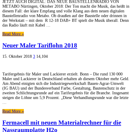
JETZT AUCH DIGITAL: DAS NEUE BAUSTELLENRADIO VON
METABO Nürtingen, Oktober 2018: Der Ton macht die Musik, das heißt in
diesem Fall: der klare Empfang und volle Klang aus dem neuen digitalen
Baustellenradio von Metabo. Ob draußen auf der Baustelle oder drinnen in
der Werkstatt – mit dem R 12-18 DAB+ BT spielt die Musik überall. Denn
das Radio läuft mit Kabel …
Read More »
Neuer Maler Tariflohn 2018
15. Oktober 2018
3
14,104
Tarifergebnis für Maler und Lackierer erzielt. Bonn – Die rund 130 000
Maler und Lackierer in Deutschland erhalten ab diesem Oktober mehr Geld.
Am Abend einigten sich die Industriegewerkschaft Bauen-Agrar-Umwelt
(IG BAU) und der Bundesverband Farbe, Gestaltung, Bautenschutz in der
zweiten Schlichtungsrunde auf ein Tarifergebnis für die Branche. Insgesamt
steigen die Löhne um 5,9 Prozent. „Diese Verhandlungsrunde war die letzte
…
Read More »
Fermacell mit neuen Materialrechner für die
Nassraumplatte H2o