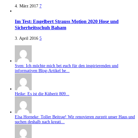
4. März 2017
7
Im Test: Engelbert Strauss Motion 2020 Hose und
Sicherheitsschuh Baham
3. April 2016
5
Sven: Ich möchte mich bei euch für den inspirierenden und
informativen Blog-Artikel be...
Heike: Es ist die Küberit 809...
Elsa Horneke: Toller Beitrag! Wir renovieren zurzeit unser Haus und
suchen deshalb nach kreati...