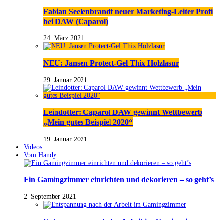
Fabian Seelenbrandt neuer Marketing-Leiter Profi
bei DAW (Caparol)
24. März 2021
NEU: Jansen Protect-Gel Thix Holzlasur
29. Januar 2021
Leindotter: Caparol DAW gewinnt Wettbewerb
„Mein gutes Beispiel 2020“
19. Januar 2021
Videos
Vom Handy
Ein Gamingzimmer einrichten und dekorieren – so geht’s
2. September 2021