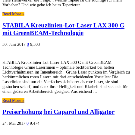
viele Heimwerker die Frage: „Welche Tapete ist die Richtige für mein
Vorhaben? Und wie gehe ich beim Tapezieren …
Read More »
STABILA Kreuzlinien-Lot-Laser LAX 300 G
mit GreenBEAM-Technologie
30. Juni 2017
0
9,303
STABILA Kreuzlinien-Lot-Laser LAX 300 G mit GreenBEAM-
Technologie Grüne Laserlinien – optimale Sichtbarkeit bei hellen
Lichtverhältnissen im Innenbereich Grüne Laser punkten im Vergleich zu
herkömmlichen roten Lasern mit drei entscheidenden Vorteilen: Die
Laserlinien sind um ein Vierfaches sichtbarer als rote Laser, sie sind
gestochen scharf, und dank ihrer Helligkeit und Klarheit sind sie auch für
einen größeren Arbeitsbereich geeignet. Ausreichend …
Read More »
Preiserhöhung bei Caparol und Alligator
24. Mai 2017
0
9,474