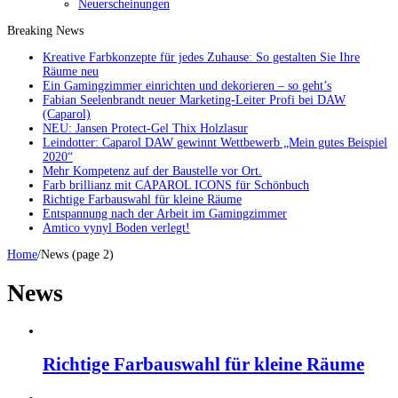
Neuerscheinungen
Breaking News
Kreative Farbkonzepte für jedes Zuhause: So gestalten Sie Ihre
Räume neu
Ein Gamingzimmer einrichten und dekorieren – so geht’s
Fabian Seelenbrandt neuer Marketing-Leiter Profi bei DAW
(Caparol)
NEU: Jansen Protect-Gel Thix Holzlasur
Leindotter: Caparol DAW gewinnt Wettbewerb „Mein gutes Beispiel
2020“
Mehr Kompetenz auf der Baustelle vor Ort.
Farb brillianz mit CAPAROL ICONS für Schönbuch
Richtige Farbauswahl für kleine Räume
Entspannung nach der Arbeit im Gamingzimmer
Amtico vynyl Boden verlegt!
Home
/
News (page 2)
News
Richtige Farbauswahl für kleine Räume