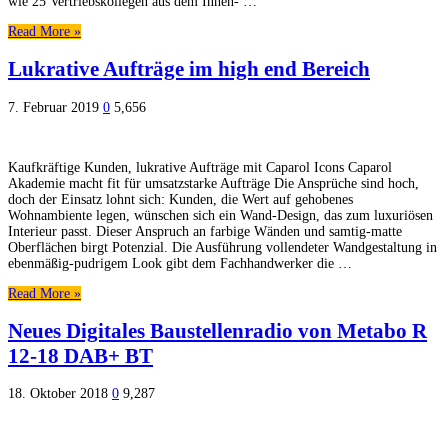
wie 25 Vertriebskollegen aus dem Innen- …
Read More »
Lukrative Aufträge im high end Bereich
7. Februar 2019
0
5,656
Kaufkräftige Kunden, lukrative Aufträge mit Caparol Icons Caparol
Akademie macht fit für umsatzstarke Aufträge Die Ansprüche sind hoch,
doch der Einsatz lohnt sich: Kunden, die Wert auf gehobenes
Wohnambiente legen, wünschen sich ein Wand-Design, das zum luxuriösen
Interieur passt. Dieser Anspruch an farbige Wänden und samtig-matte
Oberflächen birgt Potenzial. Die Ausführung vollendeter Wandgestaltung in
ebenmäßig-pudrigem Look gibt dem Fachhandwerker die …
Read More »
Neues Digitales Baustellenradio von Metabo R
12-18 DAB+ BT
18. Oktober 2018
0
9,287