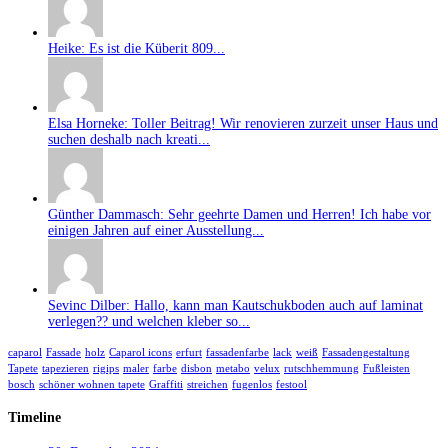
Heike: Es ist die Küberit 809...
Elsa Horneke: Toller Beitrag! Wir renovieren zurzeit unser Haus und
suchen deshalb nach kreati...
Günther Dammasch: Sehr geehrte Damen und Herren! Ich habe vor
einigen Jahren auf einer Ausstellung...
Sevinc Dilber: Hallo, kann man Kautschukboden auch auf laminat
verlegen?? und welchen kleber so...
caparol
Fassade
holz
Caparol icons
erfurt
fassadenfarbe
lack
weiß
Fassadengestaltung
Tapete
tapezieren
rigips
maler
farbe
disbon
metabo
velux
rutschhemmung
Fußleisten
bosch
schöner wohnen tapete
Graffiti
streichen
fugenlos
festool
Timeline